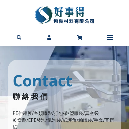
Contact
聯 絡 我 們
PE伸縮膜/各類膠帶/打包帶/塑膠袋/真空袋
乾燥劑/EPE發泡/氣泡袋/紙護角/編織袋/手套/瓦楞
紙