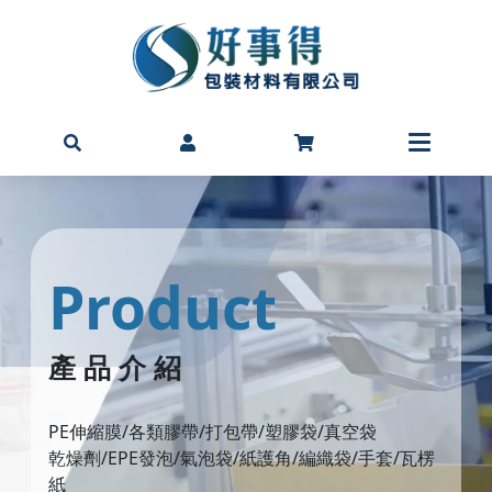
Product
產 品 介 紹
PE伸縮膜/各類膠帶/打包帶/塑膠袋/真空袋
乾燥劑/EPE發泡/氣泡袋/紙護角/編織袋/手套/瓦楞
紙